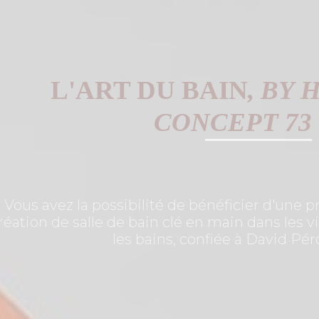
L'ART DU BAIN
, BY 
CONCEPT 73
Vous avez la possibilité de bénéficier d'une 
réation de salle de bain clé en main dans les v
les bains, confiée à David Pér