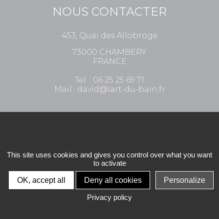
NOUS CONTACTER
453, Quai des Allobroge
73000 CHAMBERY
FRANCE
Tel. : 06 25 25 69 71
Mail :
david@lart-du-bain.fr
+
−
This site uses cookies and gives you control over what you want
to activate
OK, accept all
Deny all cookies
Personalize
Privacy policy
Leaflet
| Map data ©
OpenStreetMap
contributors,
CC-BY-SA
, Imagery ©
Mapbox
© Votre entreprise - Tous droits réservés